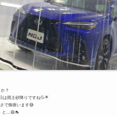
うか？
は雨土砂降りですね💦☔️
さで御座います😅
…😆🐬