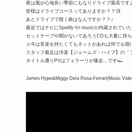
夜は風が心地良い季節にもなりドライブ最高ですよ
皆様はドライブコースってありますか？？🧐
あとドライブで聴く曲はなんですか？？♪
最近ではナビにSpotify やi musicが内蔵
セットテープや聞かないであろうCDも大量に持
☺️今は音楽を持たくてもネットがあれば何でも聴け
スタッフ最近は洋楽【ジェームズ・ハイプ】の「
タイトル通りPVはフェラーリが爆走…です🏎
James Hype&Miggy Dela Rosa-Ferrari(Mu