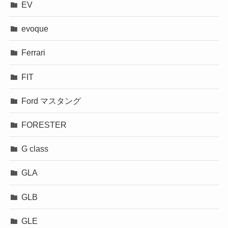
EV
evoque
Ferrari
FIT
Ford マスタング
FORESTER
G class
GLA
GLB
GLE