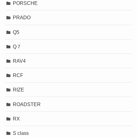
PORSCHE
PRADO
Q5
Q７
RAV4
RCF
RIZE
ROADSTER
RX
S class