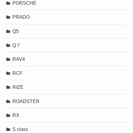
PORSCHE
PRADO
Q5
Q７
RAV4
RCF
RIZE
ROADSTER
RX
S class