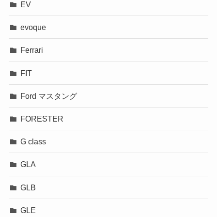
EV
evoque
Ferrari
FIT
Ford マスタング
FORESTER
G class
GLA
GLB
GLE