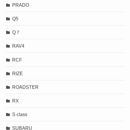
PRADO
Q5
Q７
RAV4
RCF
RIZE
ROADSTER
RX
S class
SUBARU