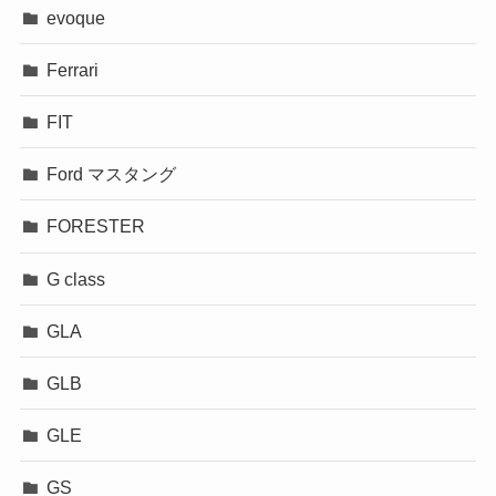
evoque
Ferrari
FIT
Ford マスタング
FORESTER
G class
GLA
GLB
GLE
GS