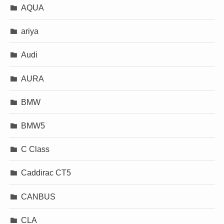
AQUA
ariya
Audi
AURA
BMW
BMW5
C Class
Caddirac CT5
CANBUS
CLA