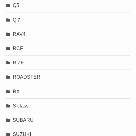
Q5
Q７
RAV4
RCF
RIZE
ROADSTER
RX
S class
SUBARU
SUZUKI