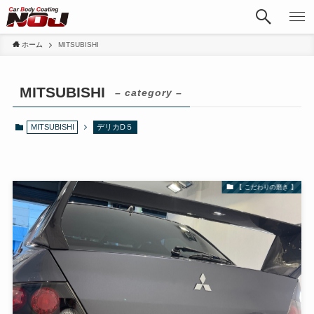
ホーム
MITSUBISHI
MITSUBISHI
– category –
MITSUBISHI
デリカD５
【 こだわりの磨き 】