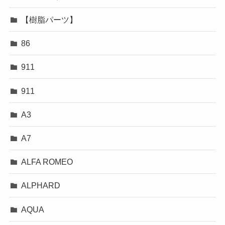
【樹脂パーツ】
86
911
911
A3
A7
ALFA ROMEO
ALPHARD
AQUA