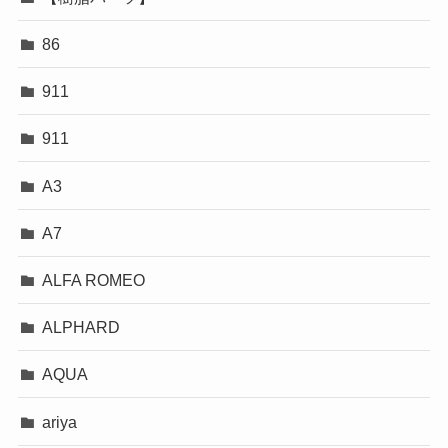
86
911
911
A3
A7
ALFA ROMEO
ALPHARD
AQUA
ariya