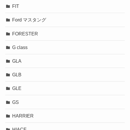
FIT
Ford マスタング
FORESTER
G class
GLA
GLB
GLE
GS
HARRIER
HIACE