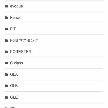
evoque
Ferrari
FIT
Ford マスタング
FORESTER
G class
GLA
GLB
GLE