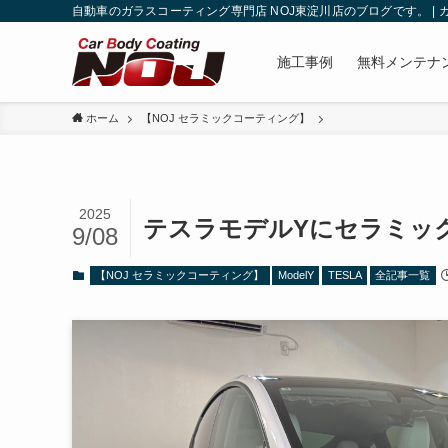
自動車のガラスコーティング専門店 NOJ東淀川店のブログです。 |
施工事例
無料メンテナ
ホーム
【NOJ セラミックコーティング】
2025
テスラモデルYにセラミッ
9/08
【NOJ セラミックコーティング】
ModelY
TESLA
全記事一覧