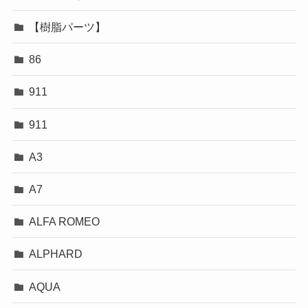
【樹脂パーツ】
86
911
911
A3
A7
ALFA ROMEO
ALPHARD
AQUA