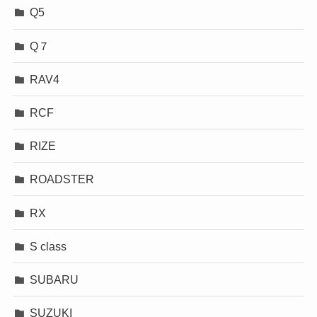
Q5
Q７
RAV4
RCF
RIZE
ROADSTER
RX
S class
SUBARU
SUZUKI