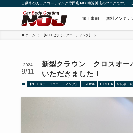
自動車のガラスコーティング専門店 NOJ東淀川店のブログです。 |
施工事例
無料メンテナ
ホーム
【NOJ セラミックコーティング】
新型クラウン クロスオー
2024
9/11
いただきました！
【NOJ セラミックコーティング】
CROWN
TOYOTA
全記事一