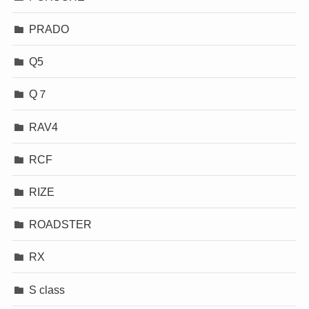
PRADO
Q5
Q７
RAV4
RCF
RIZE
ROADSTER
RX
S class